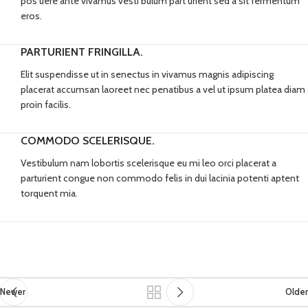
pos uere ante vivamus vesti bulum part urient sed a sit fermentum
eros.
PARTURIENT FRINGILLA.
Elit suspendisse ut in senectus in vivamus magnis adipiscing
placerat accumsan laoreet nec penatibus a vel ut ipsum platea diam
proin facilis.
COMMODO SCELERISQUE.
Vestibulum nam lobortis scelerisque eu mi leo orci placerat a
parturient congue non commodo felis in dui lacinia potenti aptent
torquent mia.
Newer
Older