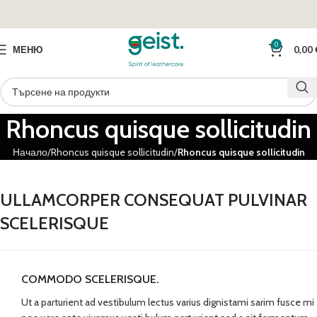
0
МЕНЮ
0,00
Rhoncus quisque sollicitudin
Начало
Rhoncus quisque sollicitudin
Rhoncus quisque sollicitudin
ULLAMCORPER CONSEQUAT PULVINAR
SCELERISQUE
COMMODO SCELERISQUE.
Ut a parturient ad vestibulum lectus varius dignistami sarim fusce mi