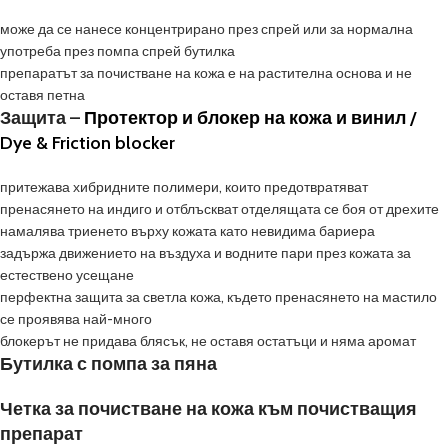
може да се нанесе концентрирано през спрей или за нормална
употреба през помпа спрей бутилка
препаратът за почистване на кожа е на растителна основа и не
оставя петна
Защита –
Протектор и блокер на кожа и винил /
Dye & Friction blocker
притежава хибридните полимери, които предотвратяват
пренасянето на индиго и отблъскват отделящата се боя от дрехите
намалява триенето върху кожата като невидима бариера
задържа движението на въздуха и водните пари през кожата за
естествено усещане
перфектна защита за светла кожа, където пренасянето на мастило
се проявява най-много
блокерът не придава блясък, не оставя остатъци и няма аромат
Бутилка с помпа за пяна
Четка за почистване на кожа към почистващия
препарат