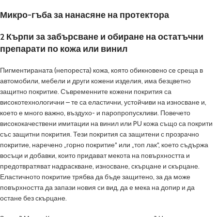
Микро-гъба за нанасяне на протектора
2 Кърпи за забърсване и обиране на остатъчни
препарати по кожа или винил
Пигментираната (непореста) кожа, която обикновено се среща в
автомобили, мебели и други кожени изделия, има безцветно
защитно покритие. Съвременните кожени покрития са
високотехнологични – те са еластични, устойчиви на износване и,
което е много важно, въздухо- и паропропускливи. Повечето
висококачествени имитации на винил или PU кожа също са покрити
със защитни покрития. Тези покрития са защитени с прозрачно
покритие, наречено „горно покритие“ или „топ лак“, което съдържа
восъци и добавки, които придават мекота на повърхността и
предотвратяват надраскване, износване, скърцане и скърцане.
Еластичното покритие трябва да бъде защитено, за да може
повърхността да запази новия си вид, да е мека на допир и да
остане без скърцане.