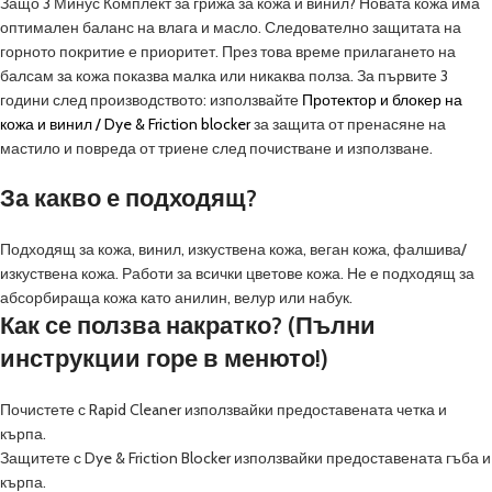
Защо 3 Минус Комплект за грижа за кожа и винил? Новата кожа има
оптимален баланс на влага и масло. Следователно защитата на
горното покритие е приоритет. През това време прилагането на
балсам за кожа показва малка или никаква полза. За първите 3
години след производството: използвайте
Протектор и блокер на
кожа и винил / Dye & Friction blocker
за защита от пренасяне на
мастило и повреда от триене след почистване и използване.
За какво е подходящ?
Подходящ за кожа, винил, изкуствена кожа, веган кожа, фалшива/
изкуствена кожа. Работи за всички цветове кожа. Не е подходящ за
абсорбираща кожа като анилин, велур или набук.
Как се ползва накратко? (Пълни
инструкции горе в менюто!)
Почистете с Rapid Cleaner използвайки предоставената четка и
кърпа.
Защитете с Dye & Friction Blocker използвайки предоставената гъба и
кърпа.