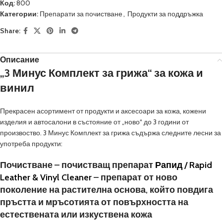
Код:
800
Категории:
Препарати за почистване
,
Продукти за поддръжка
Share:
Описание
„3 Минус Комплект за грижа“ за кожа и
винил
Прекрасен асортимент от продукти и аксесоари за кожа, кожени
изделия и автосалони в състояние от „ново“ до 3 години от
произвоство. 3 Минус Комплект за грижа съдържа следните лесни за
употреба продукти:
Почистване – почистващ препарат
Рапид / Rapid
Leather & Vinyl Cleaner
– препарат от ново
поколение на растителна основа, който повдига
пръстта и мръсотията от повърхността на
естествената или изкуствена кожа