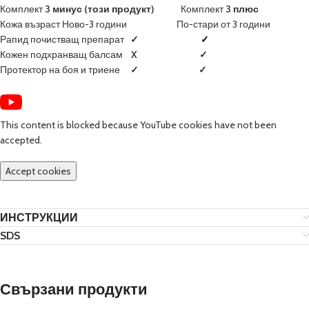
Комплект
3 минус (този продукт)
Комплект
3 плюс
Кожа възраст Ново-3 години По-стари от 3 години
Рапид почистващ препарат
✓
✓
Кожен подхранващ балсам
X
✓
Протектор на боя и триене
✓
✓
This content is blocked because YouTube cookies have not been
accepted.
Accept cookies
ИНСТРУКЦИИ
SDS
Свързани продукти