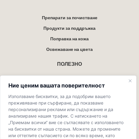
Препарати за почистване
Продукти за поддръжка
Поправка на кожа
Освежаване на цвета
ПОЛЕЗНО
Ние ценим вашата поверителност
Блог
Карта на уебсайта
Използваме бисквитки, за да подобрим вашето
преживяване при сърфиране, да показваме
Контакти
персонализирани реклами или съдържание и да
анализираме нашия трафик. С натискането на
Условия за ползване
„Приемам всички“ вие се съгласявате с използването
Политика за връщане
на бисквитки от наша страна. Можете да промените
или оттеглите съгласието си по всяко време, като
Политика за поверителност